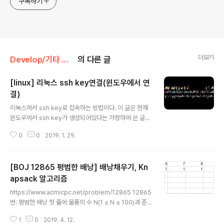
구독하기
더보기
Develop/기타 작업
의 다른 글
[linux] 리눅스 ssh key연결(윈도우에서 연
결)
글 내용
리눅스에서 ssh key로 접속하는 방법이다. 이 글은 현재
윈도우에서 ssh key가 생성되어있다는 가정하에 쓴 글이
다. 1. 서버에서 .ssh 폴더가 있는지 확인한다. ls ~/.ssh
0
0
2019. 1. 29.
없다면 만들어 준다. mkdir .ssh 2. 만들었으면 이제 현재
윈도우에서 가지고있는 public_key를 등록해주어야 한
다.등록하기 위해선 아래처럼 authorized_keys를 생성
[BOJ 12865 평범한 배낭] 배낭채우기, Kn
하여 등록한다. cd .ssh vim authorized_keys 3. 등록
하였으면 이제 putty 또는 xshell로 접속할 때 ssh로 접
apsack 알고리즘
글 내용
근하면 자동으로 인식한다. 4. 이제 ssh키로만 접속할 수
https://www.acmicpc.net/problem/12865 12865
있도록 비밀번호 접근은 못하게 막을 것이다.관리자로 접
번: 평범한 배낭 첫 줄에 물품의 수 N(1 ≤ N ≤ 100)과 준
속하여 아래의 명령어를 입력한다. sudo -s vim /etc/ss
서가 버틸 수 있는 무게 K(1 ≤ K ≤ 100,000)가 주어진다.
h/sshd..
1
0
2019. 4. 12.
두 번째 줄부터 N개의 줄에 거쳐 각 물건의 무게 W(1 ≤ W