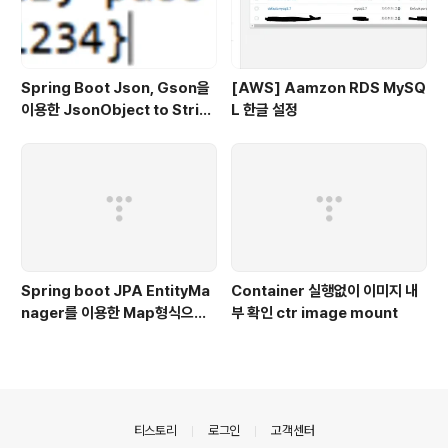
Spring Boot Json, Gson을
[AWS] Aamzon RDS MySQ
이용한 JsonObject to Strin
L 한글 설정
g, String to JsonObject- J
SON 2편
Spring boot JPA EntityMa
Container 실행없이 이미지 내
nager를 이용한 Map형식으로
부 확인 ctr image mount
mapping하기
의안내
티스토리
로그인
고객센터