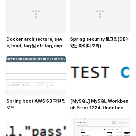
Docker architecture, sav
Spring security 로그인(DB에
e, load, tag 및 ctr tag, expo
있는 아이디 조회)
rt, import, push
Spring boot AWS S3 파일 업
[MySQL] MySQL Workben
로드
ch Error 1324: Undefined
CURSOR: SQL Statement
에러