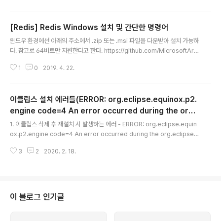
≤ 100,000)와 해당 물건의 가치 V(0 ≤ V ≤ 1,000)가 주
어진다. 입력으로 주어지는 모든 수는 정수이다. www.ac
[Redis] Redis Windows 설치 및 간단한 명령어
micpc.net Knapsack 알고리즘을 사용하면 풀리는 문
글 내용
제이다. 최근에 알고리즘 문제 풀이에 취미가 생겨 문제를
윈도우 환경에선 아래의 주소에서 .zip 또는 .msi 파일을 다운받아 설치 가능하
열심히 푸는 중인데, Knapsack 알고리즘을 봐도 이해가
다. 참고로 64비트만 지원한다고 한다. https://github.com/MicrosoftArc
안되어 나름 내 방식대로 이해하고 풀다 보니 Knapsack
hive/redis/releases MicrosoftArchive/redis Redis is an in-memo
알고리즘과 똑같이 나왔다 ㄷㄷ. 주어진 개수 = n 주어진 ..
1
0
2019. 4. 22.
ry database that persists on disk. The data model is key-value, b
ut many different kind of values are supported: Strings, Lists, Set
s, Sorted Sets, Hashes - MicrosoftArchive/redis github.com .msi
이클립스 설치 에러들(ERROR: org.eclipse.equinox.p2.
로 설치할 경우 C:\\Program Files\\Redis 이 경로에 ..
engine code=4 An error occurred during the org.
글 내용
eclipse.equinox.internal.p2.engine.phases.Check
1. 이클립스 삭제 후 재설치 시 발생하는 에러 - ERROR: org.eclipse.equin
Trust phase, please choose another workspace a
ox.p2.engine code=4 An error occurred during the org.eclipse.e
s)
quinox.internal.p2.engine.phases.CheckTrust phase. 내 문서의 .ec
3
2
2020. 2. 18.
lipse, .m2, .p2 폴더 삭제 2. 프로젝트 선택 시 발생하는 에러 - please cho
ose another workspace as 해당 프로젝트의 metadata폴더 삭제
이 블로그 인기글