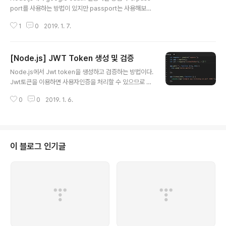
port를 사용하는 방법이 있지만 passport는 사용해보니
무조건 session을 이용해야 했다.(아닐 수도 있음.) 이 글
1
0
2019. 1. 7.
은 passport를 사용하지 않는 방법이다. 1.passport를
사용한 google oauth 인증 2019/03/11 - [Develop/
Node.js] - [Node.js] google oatuh passport 프로
[Node.js] JWT Token 생성 및 검증
젝트는 아래의 글을 사용했다. (순수 express 설치하는
글 내용
글임) 2019/01/06 - [Develop/Node.js] - [Node.j
Node.js에서 Jwt token을 생성하고 검증하는 방법이다.
s] Express 설치(Windows) 1. googleapis 를 설치한
Jwt토큰을 이용하면 사용자인증을 처리할 수 있으므로 주
다 npm install googleapis --save 2. google cl..
로 로그인 인증방식에 사용한다. 먼저 프로젝트 생성은 아
0
0
2019. 1. 6.
래글의 프로젝트를 사용하였다.(내용은 길지 않음.) 2019/
01/06 - [Develop/Node.js] - [Node.js] Express
설치(Windows) 1. Node.js에서 jwt를 사용하기 위해 js
onwebtoken을 설치한다 npm install jsonwebtoke
n --save 2. 설치하였으면 프로젝트에 require("jsonw
이 블로그 인기글
ebtoken")을 추가한다. 3. jwt.sgin()을 이용하여 생성.
sign() 이라는 함수를 이용하여 jwt를 생성한다. Private
clain에 key가 test, va..