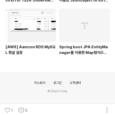
ch Error 1324: Undefined
이용한 JsonObject to Strin
CURSOR: SQL Statement
g, String to JsonObject- J
에러
SON 2편
[AWS] Aamzon RDS MySQ
Spring boot JPA EntityMa
L 한글 설정
nager를 이용한 Map형식으로
mapping하기
의안내
티스토리
로그인
고객센터
© Daum Corp.
1
0