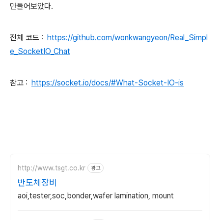
만들어보았다.
전체 코드 :
https://github.com/wonkwangyeon/Real_Simpl
e_SocketIO_Chat
참고 :
https://socket.io/docs/#What-Socket-IO-is
http://www.tsgt.co.kr
광고
반도체장비
aoi,tester,soc,bonder,wafer lamination, mount