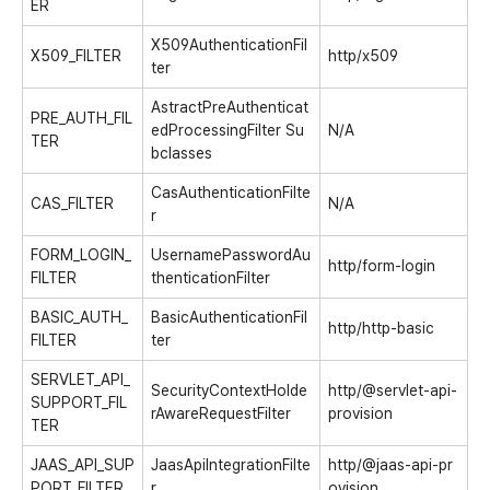
ER
X509AuthenticationFil
X509_FILTER
http/x509
ter
AstractPreAuthenticat
PRE_AUTH_FIL
edProcessingFilter
Su
N/A
TER
bclasses
CasAuthenticationFilte
CAS_FILTER
N/A
r
FORM_LOGIN_
UsernamePasswordAu
http/form-login
FILTER
thenticationFilter
BASIC_AUTH_
BasicAuthenticationFil
http/http-basic
FILTER
ter
SERVLET_API_
SecurityContextHolde
http/@servlet-api-
SUPPORT_FIL
rAwareRequestFilter
provision
TER
JAAS_API_SUP
JaasApiIntegrationFilte
http/@jaas-api-pr
PORT_FILTER
r
ovision