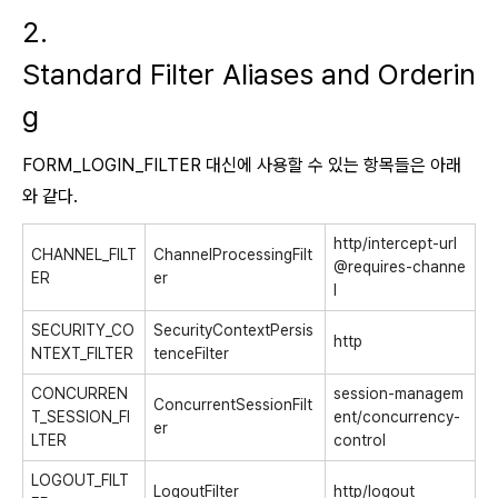
2.
Standard Filter Aliases and Orderin
g
FORM_LOGIN_FILTER 대신에 사용할 수 있는 항목들은 아래
와 같다.
http/intercept-url
CHANNEL_FILT
ChannelProcessingFilt
@requires-channe
ER
er
l
SECURITY_CO
SecurityContextPersis
http
NTEXT_FILTER
tenceFilter
CONCURREN
session-managem
ConcurrentSessionFilt
T_SESSION_FI
ent/concurrency-
er
LTER
control
LOGOUT_FILT
LogoutFilter
http/logout