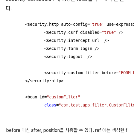
다.
	<security:http auto-config=
'true'
 use-express
		<security:csrf disabled=
"true"
 />

		<security:intercept-url  />

		<security:form-login />

		<security:logout  />

		<security:custom-filter before=
"FORM_
	</security:http>

	<bean id=
"customFilter"
class
=
"com.test.app.filter.CustomFilt
before 대신 after, position을 사용할 수 있다.
ref 에는 생성한 f