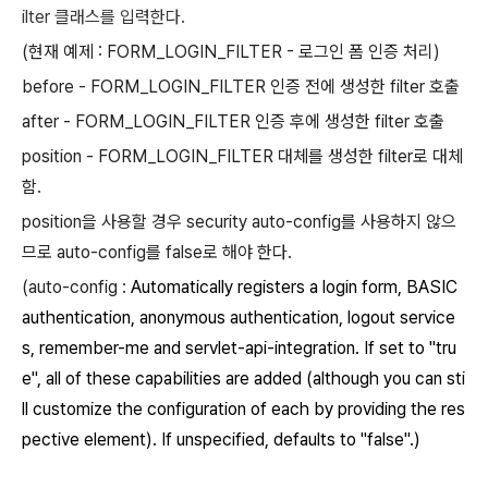
ilter 클래스를 입력한다.
(현재 예제 : FORM_LOGIN_FILTER - 로그인 폼 인증 처리)
before - FORM_LOGIN_FILTER 인증 전에 생성한 filter 호출
after - FORM_LOGIN_FILTER 인증 후에 생성한 filter 호출
position - FORM_LOGIN_FILTER 대체를 생성한 filter로 대체
함.
position을 사용할 경우 security auto-config를 사용하지 않으
므로 auto-config를 false로 해야 한다.
(auto-config :
Automatically registers a login form, BASIC
authentication, anonymous authentication, logout service
s, remember-me and servlet-api-integration. If set to "tru
e", all of these capabilities are added (although you can sti
ll customize the configuration of each by providing the res
pective element). If unspecified, defaults to "false".)