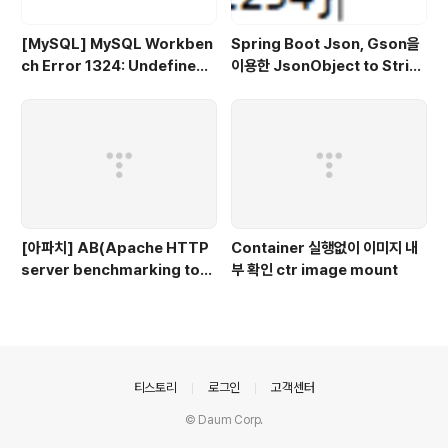
[MySQL] MySQL Workben
Spring Boot Json, Gson을
ch Error 1324: Undefined
이용한 JsonObject to Strin
CURSOR: SQL Statement
g, String to JsonObject- J
에러
SON 2편
[아파치] AB(Apache HTTP
Container 실행없이 이미지 내
server benchmarking too
부 확인 ctr image mount
l)를 이용한 테스트
의안내
티스토리
로그인
고객센터
© Daum Corp.