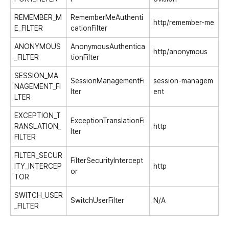
REMEMBER_M
RememberMeAuthenti
http/remember-me
E_FILTER
cationFilter
ANONYMOUS
AnonymousAuthentica
http/anonymous
_FILTER
tionFilter
SESSION_MA
SessionManagementFi
session-managem
NAGEMENT_FI
lter
ent
LTER
EXCEPTION_T
ExceptionTranslationFi
RANSLATION_
http
lter
FILTER
FILTER_SECUR
FilterSecurityIntercept
ITY_INTERCEP
http
or
TOR
SWITCH_USER
SwitchUserFilter
N/A
_FILTER