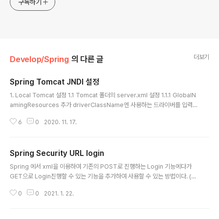
구독하기
더보기
Develop/Spring
의 다른 글
Spring Tomcat JNDI 설정
글 내용
1. Local Tomcat 설정 1.1 Tomcat 폴더의 server.xml 설정 1.1.1 GlobalN
amingResources 추가 driverClassName엔 사용하는 드라이버를 입력
하면된다. 오라클일 경우 : oracle.jdbc.driver.OracleDriver 등. global과,
6
0
2020. 11. 17.
name 변수에는 똑같은 이름을 넣어준다. url이 오라클일 경우 : jdbc:oracle:
thin:@IP:PORT:스키마이름 ... 1.2 Tomcat 폴더의 context.xml 설정 1.2.1
ResourceLink 추가 name과 global 변수엔 server.xml에서 설정한 nam
Spring Security URL login
e,과 global 이름을 똑같이 넣는다. ...
글 내용
Spring 에서 xml을 이용하여 기존의 POST로 진행하는 Login 기능에다가
GET으로 Login진행할 수 있는 기능을 추가하여 사용할 수 있는 방법이다. (따
라서, 일반적인 Form 로그인 방식이 먼저 필요하다.) 2019/11/02 - [Devel
0
0
2021. 1. 22.
op/Spring] - Spring security 로그인(DB에 있는 아이디 조회) Spring se
curity 로그인(DB에 있는 아이디 조회) 1. 먼저 필요한 Maven을 설치합니다.
아래의 메이븐저장소에 들어가서 spring-security-core, spring-securit