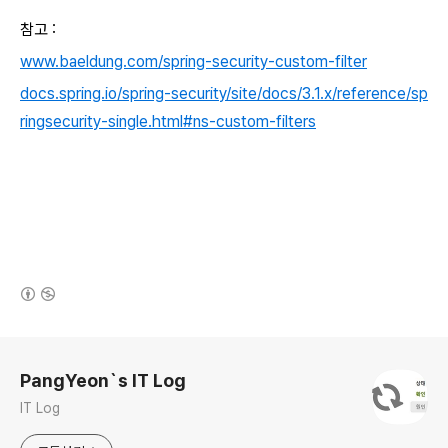
참고 :
www.baeldung.com/spring-security-custom-filter
docs.spring.io/spring-security/site/docs/3.1.x/reference/sp
ringsecurity-single.html#ns-custom-filters
(새창열림)
로그 정보
PangYeon`s IT Log
IT Log