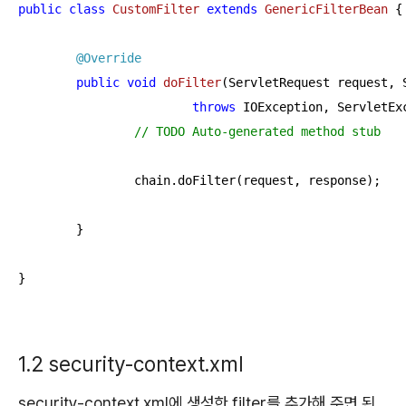
public
class
CustomFilter
extends
GenericFilterBean
{

@Override
public
void
doFilter
(ServletRequest request, 
throws
 IOException, ServletEx
// TODO Auto-generated method stub
		chain.doFilter(request, response);

	}

1.2 security-context.xml
security-context.xml에 생성한 filter를 추가해 주면 된