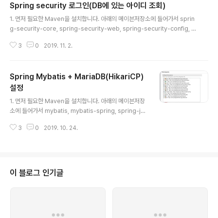
Spring security 로그인(DB에 있는 아이디 조회)
y-web, spring-security-config, pring-security-taglibs 검색하여 po
글 내용
m.xml에 추가합니다. https://mvn.. wky.k..
1. 먼저 필요한 Maven을 설치합니다. 아래의 메이븐저장소에 들어가서 sprin
g-security-core, spring-security-web, spring-security-config, p
ring-security-taglibs 검색하여 pom.xml에 추가합니다. https://mvnre
3
0
2019. 11. 2.
pository.com/ Maven Repository: Search/Browse/Explore Reacti
vewizard Binding Last Release on Oct 31, 2019 mvnrepository.c
om org.springframework.security spring-security-core 4.2.4.RE
Spring Mybatis + MariaDB(HikariCP)
LEASE org.springframework.security spring-security-..
설정
글 내용
1. 먼저 필요한 Maven을 설치합니다. 아래의 메이븐저장
소에 들어가서 mybatis, mybatis-spring, spring-jd
bc, mariadb, hikaricp를 검색하여 maven을 pom.x
3
0
2019. 10. 24.
ml dependency에 추가합니다. https://mvnreposit
ory.com/ Maven Repository: Search/Browse/Ex
plore AWS Java SDK :: Regions Last Release on
Oct 18, 2019 mvnrepository.com 예시) org.myba
tis mybatis 3.5.2 org.mybatis mybatis-spring 2.
이 블로그 인기글
0.1 org.springframework spring-jdbc 4.3.4.RELE
ASE org.mariadb.jd..