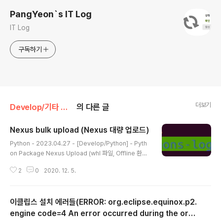
PangYeon`s IT Log
IT Log
구독하기
더보기
Develop/기타 작업
의 다른 글
Nexus bulk upload (Nexus 대량 업로드)
글 내용
Python - 2023.04.27 - [Develop/Python] - Pyth
on Package Nexus Upload (whl 파일, Offline 환경)
오프라인 서버에 Nexus가 설치되어 있을 경우, Nexus R
2
0
2020. 12. 5.
epository에 Maven 라이브러리들을 대량 업로드할 필
요가 있다. shell script를 이용한방법과 proxy reposit
ory를 이용한 방법이있다. 1. Shell Script를 이용한 방법.
이클립스 설치 에러들(ERROR: org.eclipse.equinox.p2.
1.1 mavenimport.sh 아래의 주소에 접속해서 Nexus
설치 서버에 mavenimport.sh를 다운받는다. github.c
engine code=4 An error occurred during the org.
글 내용