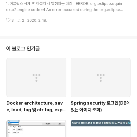
om/sonatype-nexus-community/nexus-reposit
eclipse.equinox.internal.p2.engine.phases.Check
1. 이클립스 삭제 후 재설치 시 발생하는 에러 - ERROR: org.eclipse.equin
ory-import-scripts sonatype-nexus-commun..
Trust phase, please choose another workspace a
ox.p2.engine code=4 An error occurred during the org.eclipse.e
s)
quinox.internal.p2.engine.phases.CheckTrust phase. 내 문서의 .ec
3
2
2020. 2. 18.
lipse, .m2, .p2 폴더 삭제 2. 프로젝트 선택 시 발생하는 에러 - please cho
ose another workspace as 해당 프로젝트의 metadata폴더 삭제
이 블로그 인기글
Docker architecture, sav
Spring security 로그인(DB에
e, load, tag 및 ctr tag, expo
있는 아이디 조회)
rt, import, push