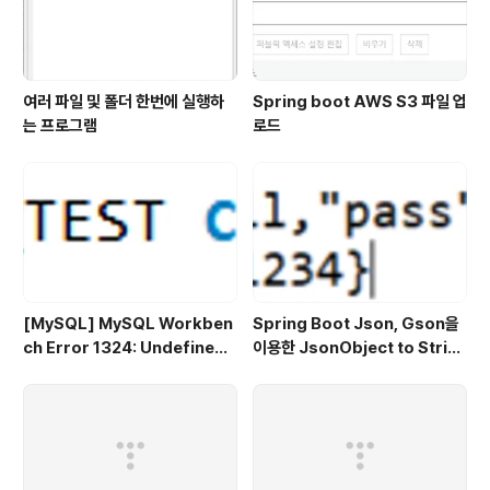
여러 파일 및 폴더 한번에 실행하
Spring boot AWS S3 파일 업
는 프로그램
로드
[MySQL] MySQL Workben
Spring Boot Json, Gson을
ch Error 1324: Undefined
이용한 JsonObject to Strin
CURSOR: SQL Statement
g, String to JsonObject- J
에러
SON 2편