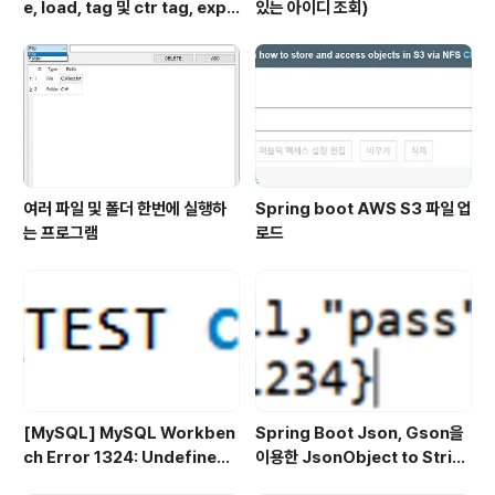
e, load, tag 및 ctr tag, expo
있는 아이디 조회)
rt, import, push
여러 파일 및 폴더 한번에 실행하
Spring boot AWS S3 파일 업
는 프로그램
로드
[MySQL] MySQL Workben
Spring Boot Json, Gson을
ch Error 1324: Undefined
이용한 JsonObject to Strin
CURSOR: SQL Statement
g, String to JsonObject- J