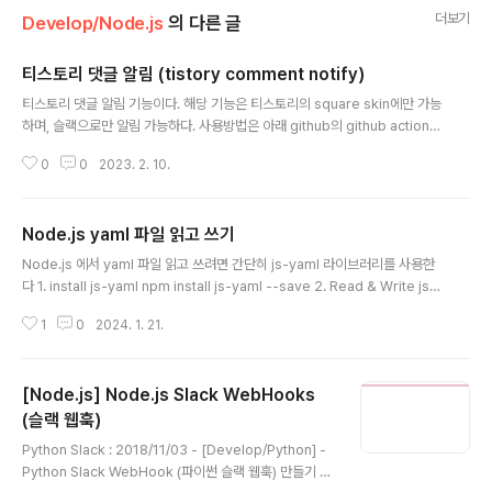
더보기
Develop/Node.js
의 다른 글
티스토리 댓글 알림 (tistory comment notify)
글 내용
티스토리 댓글 알림 기능이다. 해당 기능은 티스토리의 square skin에만 가능
하며, 슬랙으로만 알림 가능하다. 사용방법은 아래 github의 github actions
로 사용가능하다. https://github.com/wonkwangyeon/tistory-comme
0
0
2023. 2. 10.
nt-notify GitHub - wonkwangyeon/tistory-comment-notify: tistor
y comment notify tistory comment notify. Contribute to wonkwan
gyeon/tistory-comment-notify development by creating an acco
Node.js yaml 파일 읽고 쓰기
unt on GitHub. github.com tistory comment notify only square sk..
글 내용
Node.js 에서 yaml 파일 읽고 쓰려면 간단히 js-yaml 라이브러리를 사용한
다 1. install js-yaml npm install js-yaml --save 2. Read & Write js-y
aml 에서 제공하는 load와 dump 기능을 통해 사용한다. const yaml = req
1
0
2024. 1. 21.
uire('js-yaml'); const fs = require('fs'); const url = './config.yaml'; tr
y { const file = yaml.load(fs.readFileSync(url), 'utf8'); file.clusters
[0].cluster.server = '192.168.0.1'; fs.writeFileSync('./new-config.y
[Node.js] Node.js Slack WebHooks
aml', yaml.dump(f..
(슬랙 웹훅)
글 내용
Python Slack : 2018/11/03 - [Develop/Python] -
Python Slack WebHook (파이썬 슬랙 웹훅) 만들기 2